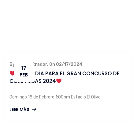
By administrador, On 02/17/2024
17
‍FALTA 1 DÍA PARA EL GRAN CONCURSO DE
FEB
COMPARSAS 2024
Domingo 18 de Febrero 1:00pm Estadio El Olivo
LEER MÁS