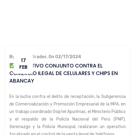
By administrador, On 02/17/2024
17
OPERATIVO CONJUNTO CONTRA EL
FEB
COMERCIO ILEGAL DE CELULARES Y CHIPS EN
ABANCAY
En la lucha contra el delito de receptación, la Subgerencia
de Comercialización y Promoción Empresarial de la MPA, en
un trabajo coordinado Osiptel Apurímac, el Ministerio Público
y el respaldo de la Policía Nacional del Perú (PNP),
Serenazgo y la Policía Municipal, realizaron un operativo
focalizado en el control de la venta ilegal de teléfonos