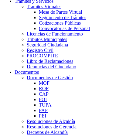
Trámites y Servicios
Tramites Virtuales
Mesa de Partes Virtual
Seguimiento de Trámites
Cotizaciones Públicas
Convocatorias de Personal
Licencias de Funcionamiento
Tributos Municipales
Seguridad Ciudadana
Registro Civil
PROCOMPITE
Libro de Reclamaciones
Denuncias del Ciudadano
Documentos
Documentos de Gestión
MOF
ROF
CAP
POI
TUPA
PAP
PEI
Resoluciones de Alcaldía
Resoluciones de Gerencia
Decretos de Alcandía