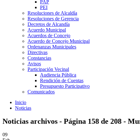
PAP
PEI
Resoluciones de Alcaldía
Resoluciones de Gerencia
Decretos de Alcandía
Acuerdo Municipal
Acuerdos de Concejo
Acuerdo de Concejo Municipal
Ordenanzas Municipales
Directivas
Constancias
Avisos
Participación Vecinal
Audiencia Pública
Rendición de Cuentas
Presupuesto Participativo
Comunicados
Inicio
Noticias
Noticias archivos - Página 158 de 208 - M
09