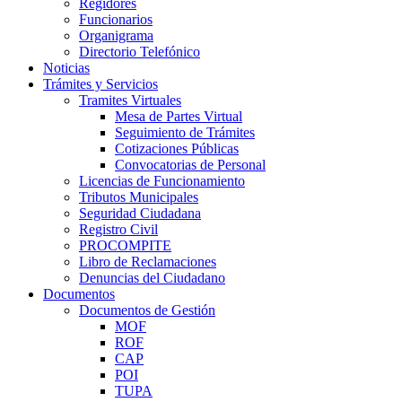
Regidores
Funcionarios
Organigrama
Directorio Telefónico
Noticias
Trámites y Servicios
Tramites Virtuales
Mesa de Partes Virtual
Seguimiento de Trámites
Cotizaciones Públicas
Convocatorias de Personal
Licencias de Funcionamiento
Tributos Municipales
Seguridad Ciudadana
Registro Civil
PROCOMPITE
Libro de Reclamaciones
Denuncias del Ciudadano
Documentos
Documentos de Gestión
MOF
ROF
CAP
POI
TUPA