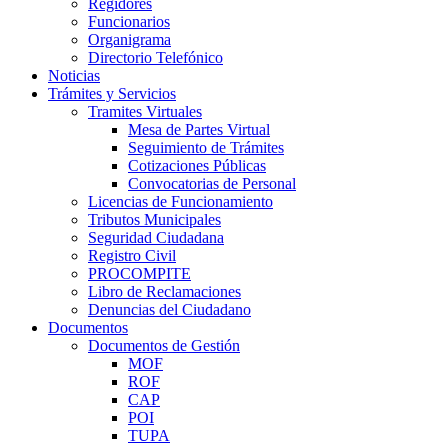
Regidores
Funcionarios
Organigrama
Directorio Telefónico
Noticias
Trámites y Servicios
Tramites Virtuales
Mesa de Partes Virtual
Seguimiento de Trámites
Cotizaciones Públicas
Convocatorias de Personal
Licencias de Funcionamiento
Tributos Municipales
Seguridad Ciudadana
Registro Civil
PROCOMPITE
Libro de Reclamaciones
Denuncias del Ciudadano
Documentos
Documentos de Gestión
MOF
ROF
CAP
POI
TUPA