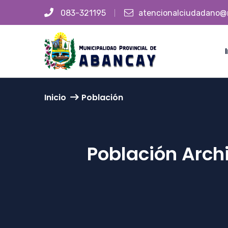
083-321195
atencionalciudadano@
Inicio
Población
Población Arch