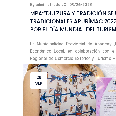
By administrador, On 09/26/2023
MPA:“DULZURA Y TRADICIÓN SE 
TRADICIONALES APURÍMAC 2023
POR EL DÍA MUNDIAL DEL TURIS
La Municipalidad Provincial de Abancay (
Económico Local, en colaboración con el
Regional de Comercio Exterior y Turismo –
amantes de la exquisita variedad de 
TRADICIONALES” APURÍMAC
26
SEP
LEER MÁS