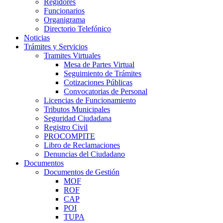
Regidores
Funcionarios
Organigrama
Directorio Telefónico
Noticias
Trámites y Servicios
Tramites Virtuales
Mesa de Partes Virtual
Seguimiento de Trámites
Cotizaciones Públicas
Convocatorias de Personal
Licencias de Funcionamiento
Tributos Municipales
Seguridad Ciudadana
Registro Civil
PROCOMPITE
Libro de Reclamaciones
Denuncias del Ciudadano
Documentos
Documentos de Gestión
MOF
ROF
CAP
POI
TUPA