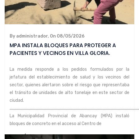
By administrador, On 08/05/2026
MPA INSTALA BLOQUES PARA PROTEGER A
PACIENTES Y VECINOS EN VILLA GLORIA.
La medida responde a los pedidos formulados por la
jefatura del establecimiento de salud y los vecinos del
sector, quienes alertaron sobre el riesgo que representaba
el tránsito de unidades de alto tonelaje en este sector de
ciudad.
,,,,,,,,,,,,,,,,,,,,,,,,,,,,,,,,,,,,,,,,,,,,,,,,,,,,,,,,,,,,,,,,,,,,,,,,,,,,,,,,,,,,,,,,,,,,,,,,,,,,,,,,,,,,,,,,,,,,,,,,,,,,,,,,,,,,,,,,,,,
La Municipalidad Provincial de Abancay (MPA) instaló
bloques de concreto en el acceso al Centro de
LEER MÁS