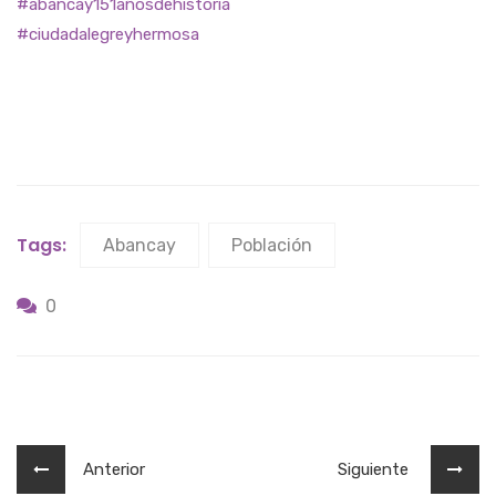
#abancay151añosdehistoria
#ciudadalegreyhermosa
Tags:
Abancay
Población
0
Anterior
Siguiente