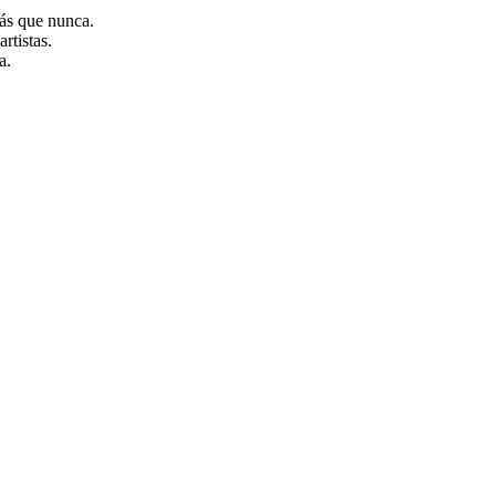
 más que nunca.
artistas.
za.