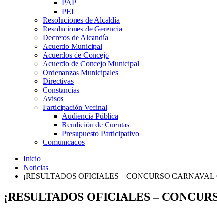
PAP
PEI
Resoluciones de Alcaldía
Resoluciones de Gerencia
Decretos de Alcandía
Acuerdo Municipal
Acuerdos de Concejo
Acuerdo de Concejo Municipal
Ordenanzas Municipales
Directivas
Constancias
Avisos
Participación Vecinal
Audiencia Pública
Rendición de Cuentas
Presupuesto Participativo
Comunicados
Inicio
Noticias
¡RESULTADOS OFICIALES – CONCURSO CARNAVAL 
¡RESULTADOS OFICIALES – CONCURSO C