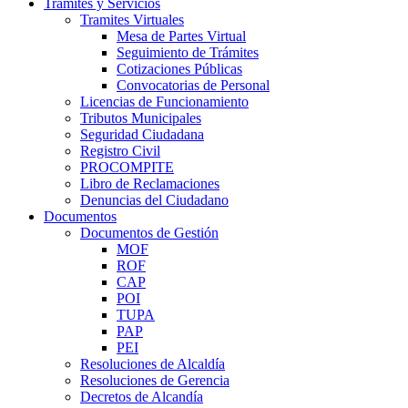
Trámites y Servicios
Tramites Virtuales
Mesa de Partes Virtual
Seguimiento de Trámites
Cotizaciones Públicas
Convocatorias de Personal
Licencias de Funcionamiento
Tributos Municipales
Seguridad Ciudadana
Registro Civil
PROCOMPITE
Libro de Reclamaciones
Denuncias del Ciudadano
Documentos
Documentos de Gestión
MOF
ROF
CAP
POI
TUPA
PAP
PEI
Resoluciones de Alcaldía
Resoluciones de Gerencia
Decretos de Alcandía