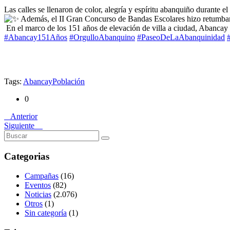
Las calles se llenaron de color, alegría y espíritu abanquiño durant
Además, el II Gran Concurso de Bandas Escolares hizo retumbar el
En el marco de los 151 años de elevación de villa a ciudad, Abancay 
#Abancay151Años
#OrgulloAbanquino
#PaseoDeLaAbanquinidad
Tags:
Abancay
Población
0
Anterior
Siguiente
Categorias
Campañas
(16)
Eventos
(82)
Noticias
(2.076)
Otros
(1)
Sin categoría
(1)