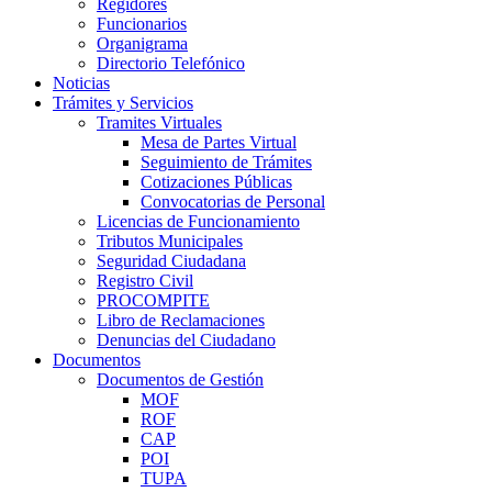
Regidores
Funcionarios
Organigrama
Directorio Telefónico
Noticias
Trámites y Servicios
Tramites Virtuales
Mesa de Partes Virtual
Seguimiento de Trámites
Cotizaciones Públicas
Convocatorias de Personal
Licencias de Funcionamiento
Tributos Municipales
Seguridad Ciudadana
Registro Civil
PROCOMPITE
Libro de Reclamaciones
Denuncias del Ciudadano
Documentos
Documentos de Gestión
MOF
ROF
CAP
POI
TUPA