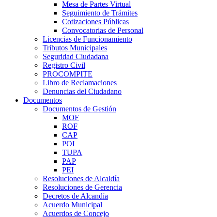
Mesa de Partes Virtual
Seguimiento de Trámites
Cotizaciones Públicas
Convocatorias de Personal
Licencias de Funcionamiento
Tributos Municipales
Seguridad Ciudadana
Registro Civil
PROCOMPITE
Libro de Reclamaciones
Denuncias del Ciudadano
Documentos
Documentos de Gestión
MOF
ROF
CAP
POI
TUPA
PAP
PEI
Resoluciones de Alcaldía
Resoluciones de Gerencia
Decretos de Alcandía
Acuerdo Municipal
Acuerdos de Concejo