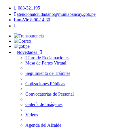
083-321195
atencionalciudadano@muniabancay.gob.pe
Lun-Vie 8:00-14:30
Novedades
Libro de Reclamaciones
Mesa de Partes Virtual
Seguimiento de Trámites
Cotizaciones Públicas
Convocatorias de Personal
Galería de Imágenes
Videos
Agenda del Alcalde