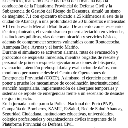
El ejercicio, realizado desde las 10:00 de la mañana bajo la
conducción de la Plataforma Provincial de Defensa Civil y la
Subgerencia de Gestión del Riesgo de Desastres, simuló un sismo
de magnitud 7.1 con epicentro ubicado a 25 kilómetros al este de la
ciudad de Abancay, a una profundidad de 20 kilómetros e intensidad
VIII en la escala Mercalli Modificada. De acuerdo con el escenario
técnico planteado, el evento sísmico generó afectación en viviendas,
instituciones públicas, vías de comunicación y servicios básicos,
además de comprometer sectores vulnerables como Rontoccocha,
Atumpata Baja, Aymas y el barrio Mariño.
Durante el simulacro se activaron alarmas, rutas de evacuación y
protocolos de respuesta inmediata, mientras brigadas de rescate y
personal de primera respuesta ejecutaron acciones de búsqueda,
evacuación, atención prehospitalaria y evaluación de daños, con
monitoreo permanente desde el Centro de Operaciones de
Emergencia Provincial (COEP). Asimismo, el ejercicio permitió
poner a prueba los mecanismos de coordinación interinstitucional,
atención hospitalaria, implementación de albergues temporales y
sistemas de reporte de emergencias frente a un escenario de desastre
de gran impacto.
En la jornada participaron la Policía Nacional del Perú (PNP),
Compañía de Bomberos, SAMU, EsSalud, Red de Salud Abancay,
Seguridad Ciudadana, instituciones educativas, universidades,
colegios profesionales y organizaciones civiles integrantes de la
Plataforma Provincial de Defensa Civil.