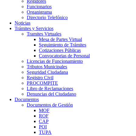
Regidores
Funcionarios
Organigrama
Directorio Telefónico
Noticias
Trámites y Servicios
Tramites Virtuales
Mesa de Partes Virtual
Seguimiento de Trámites
Cotizaciones Públicas
Convocatorias de Personal
Licencias de Funcionamiento
Tributos Municipales
Seguridad Ciudadana
Registro Civil
PROCOMPITE
Libro de Reclamaciones
Denuncias del Ciudadano
Documentos
Documentos de Gestión
MOF
ROF
CAP
POI
TUPA