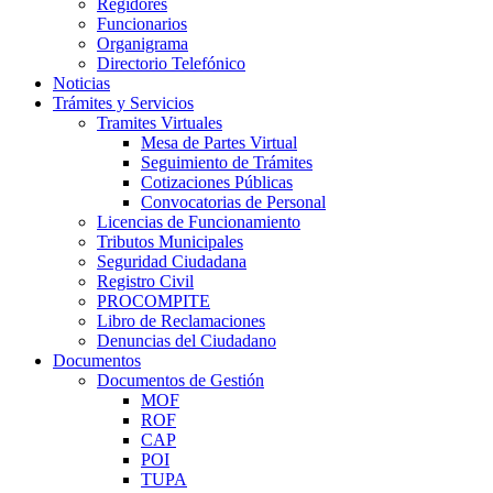
Regidores
Funcionarios
Organigrama
Directorio Telefónico
Noticias
Trámites y Servicios
Tramites Virtuales
Mesa de Partes Virtual
Seguimiento de Trámites
Cotizaciones Públicas
Convocatorias de Personal
Licencias de Funcionamiento
Tributos Municipales
Seguridad Ciudadana
Registro Civil
PROCOMPITE
Libro de Reclamaciones
Denuncias del Ciudadano
Documentos
Documentos de Gestión
MOF
ROF
CAP
POI
TUPA