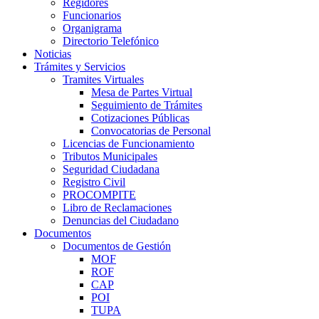
Regidores
Funcionarios
Organigrama
Directorio Telefónico
Noticias
Trámites y Servicios
Tramites Virtuales
Mesa de Partes Virtual
Seguimiento de Trámites
Cotizaciones Públicas
Convocatorias de Personal
Licencias de Funcionamiento
Tributos Municipales
Seguridad Ciudadana
Registro Civil
PROCOMPITE
Libro de Reclamaciones
Denuncias del Ciudadano
Documentos
Documentos de Gestión
MOF
ROF
CAP
POI
TUPA