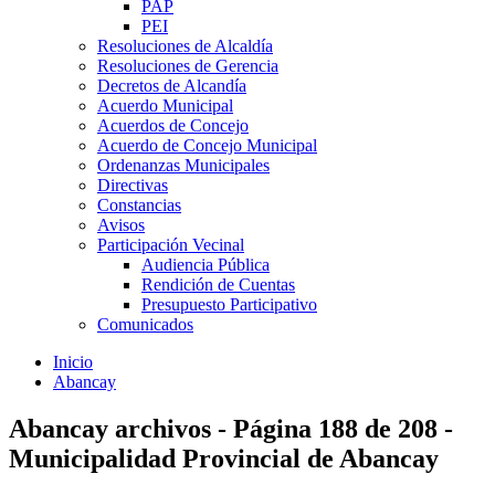
PAP
PEI
Resoluciones de Alcaldía
Resoluciones de Gerencia
Decretos de Alcandía
Acuerdo Municipal
Acuerdos de Concejo
Acuerdo de Concejo Municipal
Ordenanzas Municipales
Directivas
Constancias
Avisos
Participación Vecinal
Audiencia Pública
Rendición de Cuentas
Presupuesto Participativo
Comunicados
Inicio
Abancay
Abancay archivos - Página 188 de 208 -
Municipalidad Provincial de Abancay