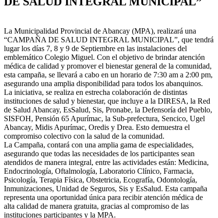
DE SALUD INTEGRAL MUNICIPAL”
La Municipalidad Provincial de Abancay (MPA), realizará una
“CAMPAÑA DE SALUD INTEGRAL MUNICIPAL”, que tendrá
lugar los días 7, 8 y 9 de Septiembre en las instalaciones del
emblemático Colegio Miguel. Con el objetivo de brindar atención
médica de calidad y promover el bienestar general de la comunidad,
esta campaña, se llevará a cabo en un horario de 7:30 am a 2:00 pm,
asegurando una amplia disponibilidad para todos los abanquinos.
La iniciativa, se realiza en estrecha colaboración de distintas
instituciones de salud y bienestar, que incluye a la DIRESA, la Red
de Salud Abancay, EsSalud, Sis, Pronabe, la Defensoría del Pueblo,
SISFOH, Pensión 65 Apurímac, la Sub-prefectura, Sencico, Ugel
Abancay, Midis Apurímac, Oredis y Drea. Esto demuestra el
compromiso colectivo con la salud de la comunidad.
La Campaña, contará con una amplia gama de especialidades,
asegurando que todas las necesidades de los participantes sean
atendidos de manera integral, entre las actividades están: Medicina,
Endocrinología, Oftalmología, Laboratorio Clínico, Farmacia,
Psicología, Terapia Física, Obstetricia, Ecografía, Odontología,
Inmunizaciones, Unidad de Seguros, Sis y EsSalud. Esta campaña
representa una oportunidad única para recibir atención médica de
alta calidad de manera gratuita, gracias al compromiso de las
instituciones participantes y la MPA.