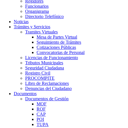
Regidores
Funcionarios
Organigrama
Directorio Telefónico
Noticias
Trámites y Servicios
Tramites Virtuales
Mesa de Partes Virtual
Seguimiento de Trámites
Cotizaciones Públicas
Convocatorias de Personal
Licencias de Funcionamiento
Tributos Municipales
Seguridad Ciudadana
Registro Civil
PROCOMPITE
Libro de Reclamaciones
Denuncias del Ciudadano
Documentos
Documentos de Gestión
MOF
ROF
CAP
POI
TUPA