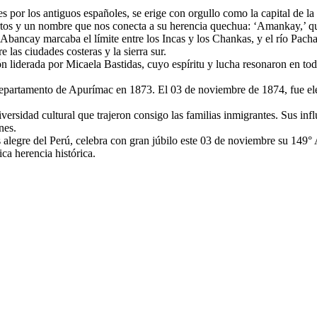
or los antiguos españoles, se erige con orgullo como la capital de la 
iertos y un nombre que nos conecta a su herencia quechua: ‘Amankay,’ q
 Abancay marcaba el límite entre los Incas y los Chankas, y el río Pach
 las ciudades costeras y la sierra sur.
lión liderada por Micaela Bastidas, cuyo espíritu y lucha resonaron en 
departamento de Apurímac en 1873. El 03 de noviembre de 1874, fue ele
ersidad cultural que trajeron consigo las familias inmigrantes. Sus infl
nes.
alegre del Perú, celebra con gran júbilo este 03 de noviembre su 149° An
ica herencia histórica.