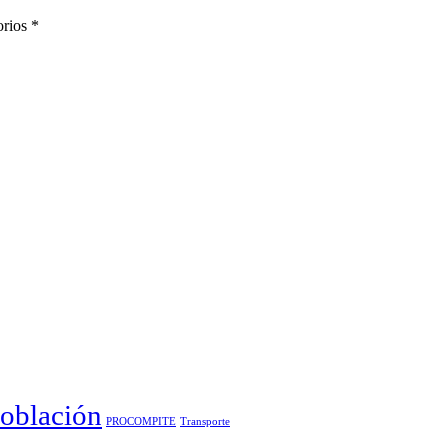
orios
*
oblación
PROCOMPITE
Transporte