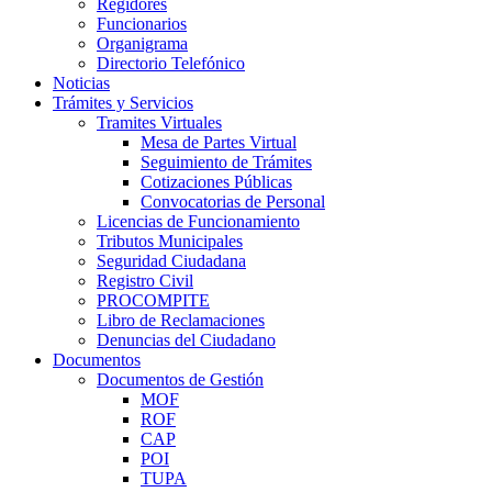
Regidores
Funcionarios
Organigrama
Directorio Telefónico
Noticias
Trámites y Servicios
Tramites Virtuales
Mesa de Partes Virtual
Seguimiento de Trámites
Cotizaciones Públicas
Convocatorias de Personal
Licencias de Funcionamiento
Tributos Municipales
Seguridad Ciudadana
Registro Civil
PROCOMPITE
Libro de Reclamaciones
Denuncias del Ciudadano
Documentos
Documentos de Gestión
MOF
ROF
CAP
POI
TUPA