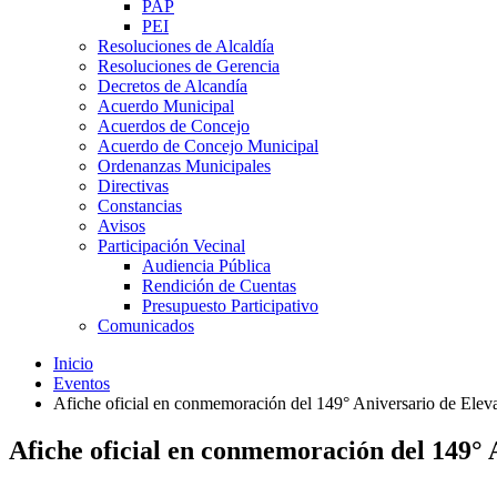
PAP
PEI
Resoluciones de Alcaldía
Resoluciones de Gerencia
Decretos de Alcandía
Acuerdo Municipal
Acuerdos de Concejo
Acuerdo de Concejo Municipal
Ordenanzas Municipales
Directivas
Constancias
Avisos
Participación Vecinal
Audiencia Pública
Rendición de Cuentas
Presupuesto Participativo
Comunicados
Inicio
Eventos
Afiche oficial en conmemoración del 149° Aniversario de Elev
Afiche oficial en conmemoración del 149° 