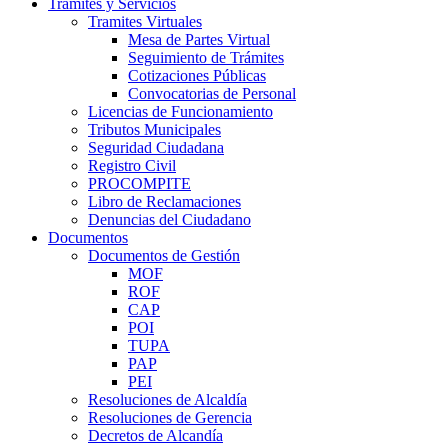
Trámites y Servicios
Tramites Virtuales
Mesa de Partes Virtual
Seguimiento de Trámites
Cotizaciones Públicas
Convocatorias de Personal
Licencias de Funcionamiento
Tributos Municipales
Seguridad Ciudadana
Registro Civil
PROCOMPITE
Libro de Reclamaciones
Denuncias del Ciudadano
Documentos
Documentos de Gestión
MOF
ROF
CAP
POI
TUPA
PAP
PEI
Resoluciones de Alcaldía
Resoluciones de Gerencia
Decretos de Alcandía