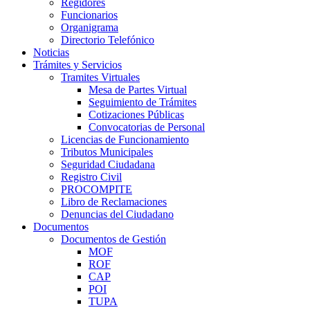
Regidores
Funcionarios
Organigrama
Directorio Telefónico
Noticias
Trámites y Servicios
Tramites Virtuales
Mesa de Partes Virtual
Seguimiento de Trámites
Cotizaciones Públicas
Convocatorias de Personal
Licencias de Funcionamiento
Tributos Municipales
Seguridad Ciudadana
Registro Civil
PROCOMPITE
Libro de Reclamaciones
Denuncias del Ciudadano
Documentos
Documentos de Gestión
MOF
ROF
CAP
POI
TUPA