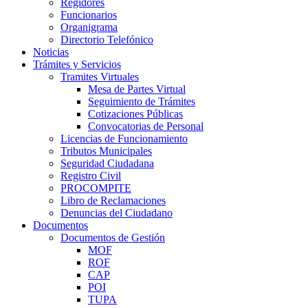
Regidores
Funcionarios
Organigrama
Directorio Telefónico
Noticias
Trámites y Servicios
Tramites Virtuales
Mesa de Partes Virtual
Seguimiento de Trámites
Cotizaciones Públicas
Convocatorias de Personal
Licencias de Funcionamiento
Tributos Municipales
Seguridad Ciudadana
Registro Civil
PROCOMPITE
Libro de Reclamaciones
Denuncias del Ciudadano
Documentos
Documentos de Gestión
MOF
ROF
CAP
POI
TUPA