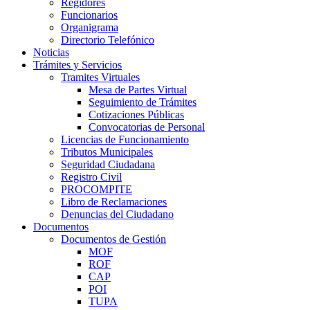
Regidores
Funcionarios
Organigrama
Directorio Telefónico
Noticias
Trámites y Servicios
Tramites Virtuales
Mesa de Partes Virtual
Seguimiento de Trámites
Cotizaciones Públicas
Convocatorias de Personal
Licencias de Funcionamiento
Tributos Municipales
Seguridad Ciudadana
Registro Civil
PROCOMPITE
Libro de Reclamaciones
Denuncias del Ciudadano
Documentos
Documentos de Gestión
MOF
ROF
CAP
POI
TUPA