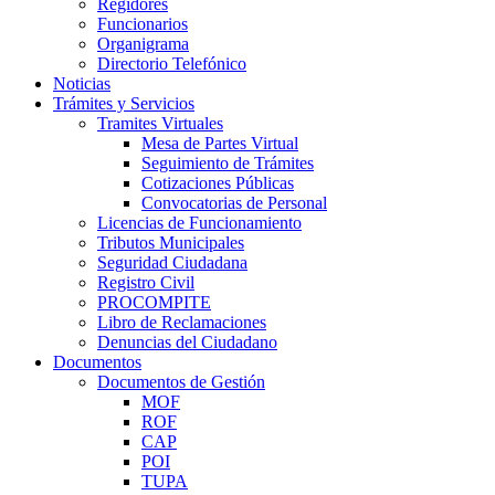
Regidores
Funcionarios
Organigrama
Directorio Telefónico
Noticias
Trámites y Servicios
Tramites Virtuales
Mesa de Partes Virtual
Seguimiento de Trámites
Cotizaciones Públicas
Convocatorias de Personal
Licencias de Funcionamiento
Tributos Municipales
Seguridad Ciudadana
Registro Civil
PROCOMPITE
Libro de Reclamaciones
Denuncias del Ciudadano
Documentos
Documentos de Gestión
MOF
ROF
CAP
POI
TUPA