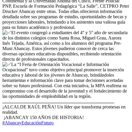
Continental y la Universidad Andina del Cusco, Frente Policial
PNP, Escuela de Formación Pedagógica “La Salle”, CETPRO Peter
Drucker Abancay entre otras. Todas ellas ofrecieron información
detallada sobre sus programas de estudio, oportunidades de becas y
proyecciones laborales, brindando a los asistentes una valiosa guía
para su futuro académico y profesional.
El evento congregó a estudiantes del 4° y 5° año de secundaria
de los distintos colegios como Santa Rosa, Miguel Grau, Aurora
Inés Tejada, América, así como a los alumnos del programa Pre-
Muni Abancay. Estos jóvenes pudieron conocer de cerca las
diversas opciones educativas disponibles, recibiendo orientación
directa de profesionales capacitados.
La “I Feria de Orientación Vocacional e Información
Ocupacional” tuvo como objetivo principal promover la inserción
educativa y laboral de los jóvenes de Abancay, brindándoles
herramientas e información clave para tomar decisiones acertadas
sobre su futuro profesional. Con esta iniciativa, la MPA reafirma su
compromiso con el desarrollo de la juventud y el fortalecimiento de
las oportunidades de empleabilidad en la región.
,,,,,,,,,,,,,,,,,,,,,,,,,,,,,,,,,,,,,,,,,,,,,,,,,,,,,,,,,,,,,,,,,,,,,,,,,,,,,,,,,,,,,,,,,,,,,,,
¡ALCALDE RAÚL PEÑA! Un líder que transforma promesas en
realidad.
¡ABANCAY 150 AÑOS DE HISTORIA!
#AbancayEducaciónFuturo