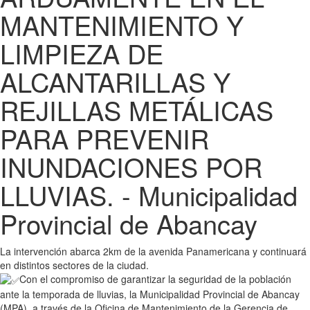
MANTENIMIENTO Y
LIMPIEZA DE
ALCANTARILLAS Y
REJILLAS METÁLICAS
PARA PREVENIR
INUNDACIONES POR
LLUVIAS. - Municipalidad
Provincial de Abancay
La intervención abarca 2km de la avenida Panamericana y continuará
en distintos sectores de la ciudad.
Con el compromiso de garantizar la seguridad de la población
ante la temporada de lluvias, la Municipalidad Provincial de Abancay
(MPA), a través de la Oficina de Mantenimiento de la Gerencia de