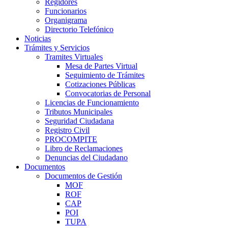
Regidores
Funcionarios
Organigrama
Directorio Telefónico
Noticias
Trámites y Servicios
Tramites Virtuales
Mesa de Partes Virtual
Seguimiento de Trámites
Cotizaciones Públicas
Convocatorias de Personal
Licencias de Funcionamiento
Tributos Municipales
Seguridad Ciudadana
Registro Civil
PROCOMPITE
Libro de Reclamaciones
Denuncias del Ciudadano
Documentos
Documentos de Gestión
MOF
ROF
CAP
POI
TUPA